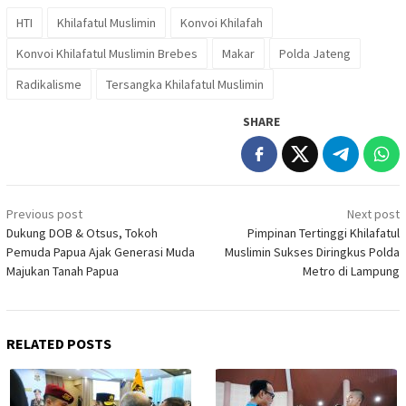
HTI
Khilafatul Muslimin
Konvoi Khilafah
Konvoi Khilafatul Muslimin Brebes
Makar
Polda Jateng
Radikalisme
Tersangka Khilafatul Muslimin
SHARE
Post
Previous post
Next post
navigation
Dukung DOB & Otsus, Tokoh
Pimpinan Tertinggi Khilafatul
Pemuda Papua Ajak Generasi Muda
Muslimin Sukses Diringkus Polda
Majukan Tanah Papua
Metro di Lampung
RELATED POSTS