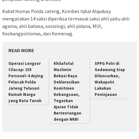
Kabid Humas Polda Jateng, Kombes Iqbal Alqudusy
mengatakan 14 saksi diperiksa termasuk saksi ahli yaitu ahli
agama, ahli bahasa, sosiologi, ahli pidana, MUI,
Kesbangpolinmas, dan Kemenag.
READ MORE
Operasi Longsor
Khilafatul
SPPG Polri di
Cilacap: 155
Muslimin
Gedawang Siap
Personel–4 Anjing
Bekasi Raya
Diluncurkan,
Pelacak Polda
Deklarasikan
Wakapolri
Jateng Telusuri
Komitmen
Lakukan
Rumah Warga
Kebangsaan,
Peninjauan
yang Rata Tanah
Tegaskan
Ajaran Tidak
Bertentangan
dengan NKRI