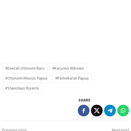
#Daerah Otonomi Baru
#Karyono Wibowo
#Otonomi Khusus Papua
#Pemekaran Papua
#Stanislaus Riyanta
SHARE
Post
Previous post
Next post