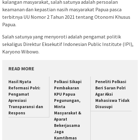
kalangan masyarakat, salah satunya adalah persoalan
keamanan dan kepastian nasih masyarakat Papua pasca
terbitnya UU Nomor 2 Tahun 2021 tentang Otonomi Khusus
Papua.
Salah satunya yang menyoroti adalah pengamat politik
sekaligus Direktur Eksekutif Indonesian Public Institute (IPI),
Karyono Wibowo.
READ MORE
Hasil Nyata
Polkasi Sikapi
Peneliti Polkasi
Reformasi Polri:
Pembakaran
Beri Saran Polri
Pengamat
KPU Papua
Agar Aksi
Apresiasi
Pegunungan,
Mahasiswa Tidak
Transparansi dan
Minta
Disusupi
Respons
Masyarakat &
Aparat
Bekerjasama
Jaga
Kamtibmas