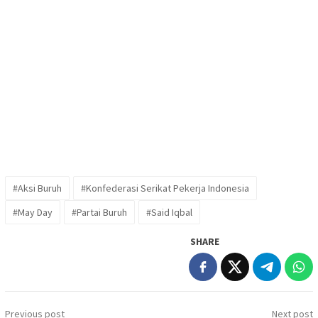
#Aksi Buruh
#Konfederasi Serikat Pekerja Indonesia
#May Day
#Partai Buruh
#Said Iqbal
SHARE
Post
Previous post
Next post