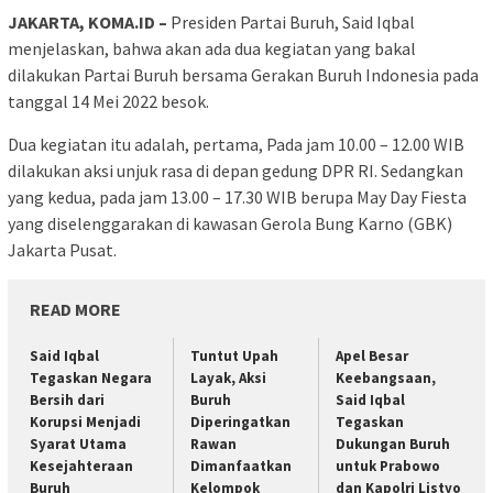
JAKARTA, KOMA.ID –
Presiden Partai Buruh, Said Iqbal
menjelaskan, bahwa akan ada dua kegiatan yang bakal
dilakukan Partai Buruh bersama Gerakan Buruh Indonesia pada
tanggal 14 Mei 2022 besok.
Dua kegiatan itu adalah, pertama, Pada jam 10.00 – 12.00 WIB
dilakukan aksi unjuk rasa di depan gedung DPR RI. Sedangkan
yang kedua, pada jam 13.00 – 17.30 WIB berupa May Day Fiesta
yang diselenggarakan di kawasan Gerola Bung Karno (GBK)
Jakarta Pusat.
READ MORE
Said Iqbal
Tuntut Upah
Apel Besar
Tegaskan Negara
Layak, Aksi
Keebangsaan,
Bersih dari
Buruh
Said Iqbal
Korupsi Menjadi
Diperingatkan
Tegaskan
Syarat Utama
Rawan
Dukungan Buruh
Kesejahteraan
Dimanfaatkan
untuk Prabowo
Buruh
Kelompok
dan Kapolri Listyo