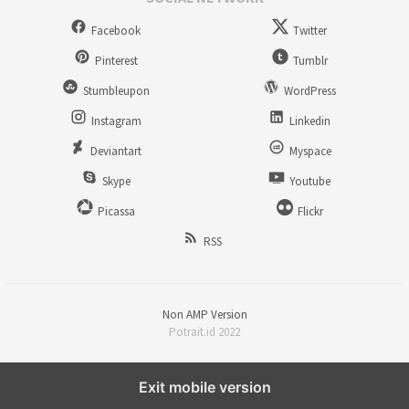
Facebook
Twitter
Pinterest
Tumblr
Stumbleupon
WordPress
Instagram
Linkedin
Deviantart
Myspace
Skype
Youtube
Picassa
Flickr
RSS
Non AMP Version
Potrait.id 2022
Exit mobile version