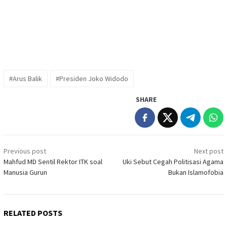
#Arus Balik
#Presiden Joko Widodo
SHARE
Post
Previous post
Next post
navigation
Mahfud MD Sentil Rektor ITK soal
Uki Sebut Cegah Politisasi Agama
Manusia Gurun
Bukan Islamofobia
RELATED POSTS