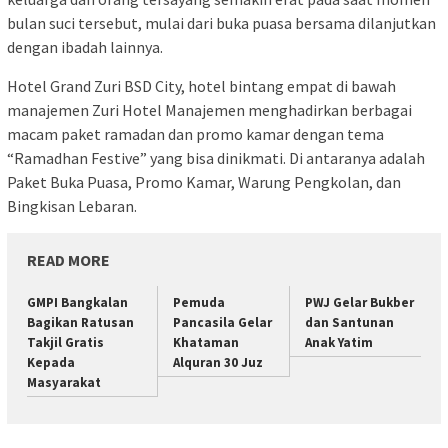
bulan suci tersebut, mulai dari buka puasa bersama dilanjutkan
dengan ibadah lainnya.
Hotel Grand Zuri BSD City, hotel bintang empat di bawah
manajemen Zuri Hotel Manajemen menghadirkan berbagai
macam paket ramadan dan promo kamar dengan tema
“Ramadhan Festive” yang bisa dinikmati. Di antaranya adalah
Paket Buka Puasa, Promo Kamar, Warung Pengkolan, dan
Bingkisan Lebaran.
READ MORE
GMPI Bangkalan
Pemuda
PWJ Gelar Bukber
Bagikan Ratusan
Pancasila Gelar
dan Santunan
Takjil Gratis
Khataman
Anak Yatim
Kepada
Alquran 30 Juz
Masyarakat