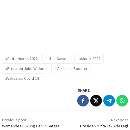
#Cuti Lebaran 2022
#Libur Nasional
#Mudik 2022
#Presiden Joko Widodo
#Vaksinasi Booster
#Vaksinasi Covid-19
SHARE
Post
Previous post
Next post
navigation
Wamendes Dukung Penuh Satgas
Presiden Minta Tak Ada Lagi