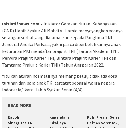
Inisiatifnews.com –
Inisiator Gerakan Nurani Kebangsaan
(GNK) Habib Syakur Ali Mahdi Al Hamid menyayangkan adanya
serangan verbal yang dialamatkan kepada Panglima TNI
Jenderal Andika Perkasa, yakni pasca diperbolehkannya anak
keturunan PKI mendaftar prajurit TNI (Taruna Akademi TNI,
Perwira Prajurit Karier TNI, Bintara Prajurit Karier TNI dan
Tamtama Prajurit Karier TNI) Tahun Anggaran 2022.
“Itu kan aturan normatifnya memang betul, tidak ada dosa
turunan dan para anak PKI tercatat sebagai warga negara
Indonesia,” kata Habib Syakur, Senin (4/4).
READ MORE
Kapolri:
Kapendam
Polri Presisi Gelar
Sinergitas TNI-
Sriwijaya
Baksos Serentak,