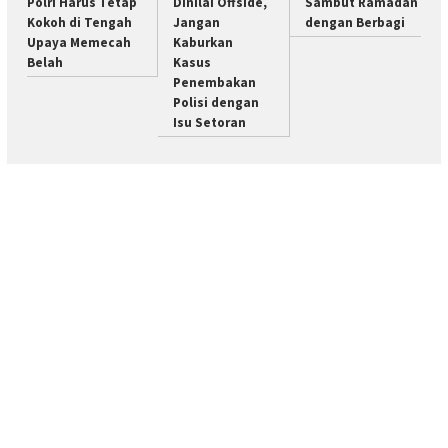
Polri Harus Tetap
Dinilai Offside,
Sambut Ramadan
Kokoh di Tengah
Jangan
dengan Berbagi
Upaya Memecah
Kaburkan
Belah
Kasus
Penembakan
Polisi dengan
Isu Setoran