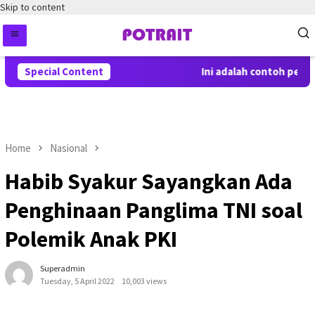
Skip to content
Special Content
Ini adalah contoh pember
Home
Nasional
Habib Syakur Sayangkan Ada
Penghinaan Panglima TNI soal
Polemik Anak PKI
Superadmin
Tuesday, 5 April 2022
10,003 views