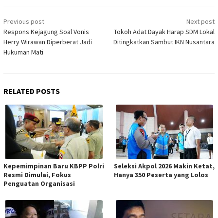
Post
Previous post
Next post
navigation
Respons Kejagung Soal Vonis
Tokoh Adat Dayak Harap SDM Lokal
Herry Wirawan Diperberat Jadi
Ditingkatkan Sambut IKN Nusantara
Hukuman Mati
RELATED POSTS
Kepemimpinan Baru KBPP Polri
Seleksi Akpol 2026 Makin Ketat,
Resmi Dimulai, Fokus
Hanya 350 Peserta yang Lolos
Penguatan Organisasi