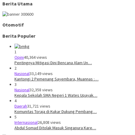
Berita Utama
Otomotif
Berita Populer
1
Opini
40,364 views
Pentingnya Mitigasi Dini Bencana Alam Un…
2
Nasional
33,149 views
Kantongi 2 Pemenang Sayembara, Muannas :…
3
Nasional
32,358 views
Kepala Sekolah SMA Negeri 1 Wates Upayak…
4
Daerah
31,721 views
Komunitas Toraja di Kukar Dukung Pembang…
5
Internasional
26,808 views
Abdul Somad Ditolak Masuk Singapura Kare…