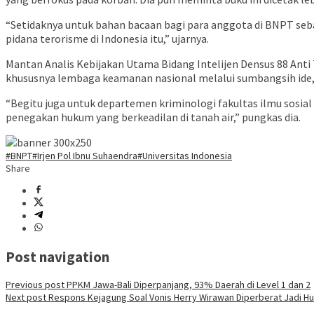
“Setidaknya untuk bahan bacaan bagi para anggota di BNPT seb
pidana terorisme di Indonesia itu,” ujarnya.
Mantan Analis Kebijakan Utama Bidang Intelijen Densus 88 Anti 
khususnya lembaga keamanan nasional melalui sumbangsih ide, 
“Begitu juga untuk departemen kriminologi fakultas ilmu sosial
penegakan hukum yang berkeadilan di tanah air,” pungkas dia.
#BNPT
#Irjen Pol Ibnu Suhaendra
#Universitas Indonesia
Share
Post navigation
Previous post
PPKM Jawa-Bali Diperpanjang, 93% Daerah di Level 1 dan 2
Next post
Respons Kejagung Soal Vonis Herry Wirawan Diperberat Jadi H