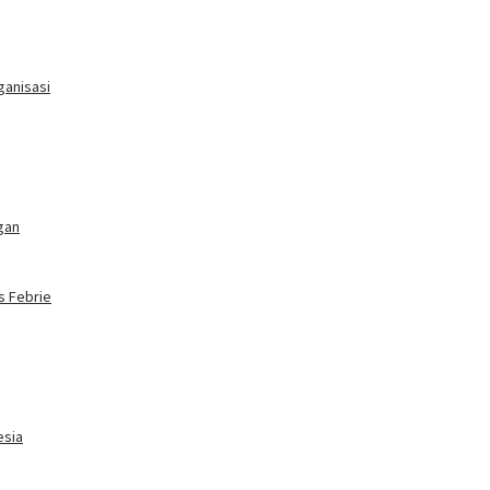
ganisasi
gan
s Febrie
esia