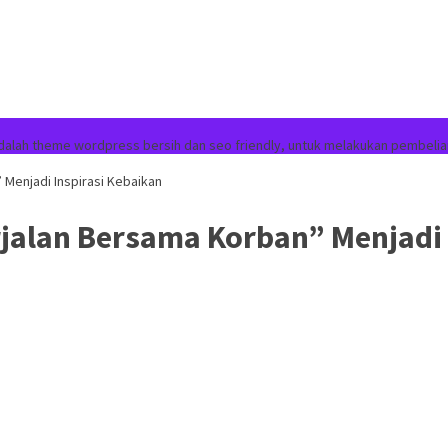
dalah theme wordpress bersih dan seo friendly, untuk melakukan pembelia
 Menjadi Inspirasi Kebaikan
rjalan Bersama Korban” Menjadi 