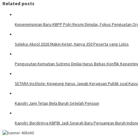
Related posts
Kepemimpinan Baru KBPP Polri Resmi Dimulai, Fokus Penguatan Or
Seleksi Akpol 2026 Makin Ketat, Hanya 350 Peserta yang Lolos
Pengusutan Kematian Sutrimo Dinilai Harus Bebas Konflik Kepentin
SETARA Institute: Kejagung Harus Jawab Keraguan Publik soal Kasu
Kapolri Janji Tetap Bela Buruh Setelah Pensiun
Kapolri: Berdirinya KBPBI Jadi Sejarah Baru Perjuangan Buruh Indon