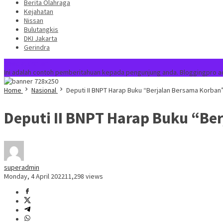
Berita Olahraga
Kejahatan
Nissan
Bulutangkis
DKI Jakarta
Gerindra
Special Content
Ini adalah contoh pemberitahuan kepada pengunjung anda. Bloggingpro a
Home
Nasional
Deputi II BNPT Harap Buku “Berjalan Bersama Korban”
Deputi II BNPT Harap Buku “Be
superadmin
Monday, 4 April 2022
11,298 views