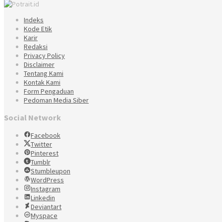
Indeks
Kode Etik
Karir
Redaksi
Privacy Policy
Disclaimer
Tentang Kami
Kontak Kami
Form Pengaduan
Pedoman Media Siber
Social Network
Facebook
Twitter
Pinterest
Tumblr
Stumbleupon
WordPress
Instagram
Linkedin
Deviantart
Myspace