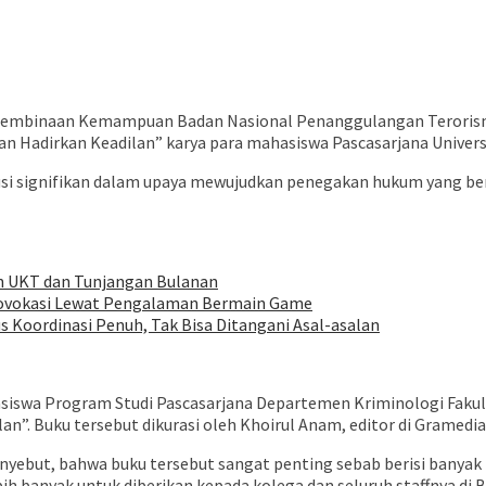
Pembinaan Kemampuan Badan Nasional Penanggulangan Terorisme
an Hadirkan Keadilan” karya para mahasiswa Pascasarjana Univers
usi signifikan dalam upaya mewujudkan penegakan hukum yang berk
n UKT dan Tunjangan Bulanan
rovokasi Lewat Pengalaman Bermain Game
 Koordinasi Penuh, Tak Bisa Ditangani Asal-asalan
siswa Program Studi Pascasarjana Departemen Kriminologi Fakultas
an”. Buku tersebut dikurasi oleh Khoirul Anam, editor di Gramedia
enyebut, bahwa buku tersebut sangat penting sebab berisi banyak
ih banyak untuk diberikan kepada kolega dan seluruh staffnya di B