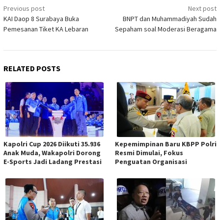
Post
Previous post
Next post
navigation
KAI Daop 8 Surabaya Buka
BNPT dan Muhammadiyah Sudah
Pemesanan Tiket KA Lebaran
Sepaham soal Moderasi Beragama
RELATED POSTS
Kapolri Cup 2026 Diikuti 35.936
Kepemimpinan Baru KBPP Polri
Anak Muda, Wakapolri Dorong
Resmi Dimulai, Fokus
E-Sports Jadi Ladang Prestasi
Penguatan Organisasi