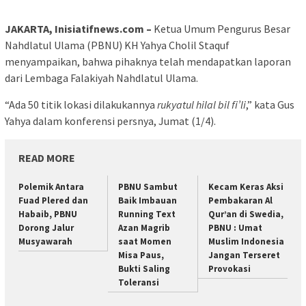
JAKARTA, Inisiatifnews.com –
Ketua Umum Pengurus Besar
Nahdlatul Ulama (PBNU) KH Yahya Cholil Staquf
menyampaikan, bahwa pihaknya telah mendapatkan laporan
dari Lembaga Falakiyah Nahdlatul Ulama.
“Ada 50 titik lokasi dilakukannya
rukyatul hilal bil fi’li
,” kata Gus
Yahya dalam konferensi persnya, Jumat (1/4).
READ MORE
Polemik Antara
PBNU Sambut
Kecam Keras Aksi
Fuad Plered dan
Baik Imbauan
Pembakaran Al
Habaib, PBNU
Running Text
Qur’an di Swedia,
Dorong Jalur
Azan Magrib
PBNU : Umat
Musyawarah
saat Momen
Muslim Indonesia
Misa Paus,
Jangan Terseret
Bukti Saling
Provokasi
Toleransi