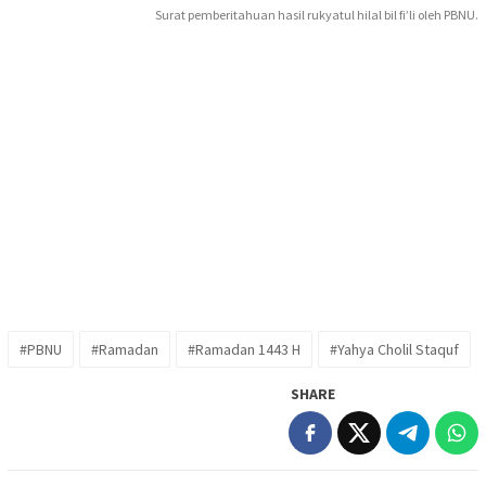
Surat pemberitahuan hasil rukyatul hilal bil fi’li oleh PBNU.
#PBNU
#Ramadan
#Ramadan 1443 H
#Yahya Cholil Staquf
SHARE