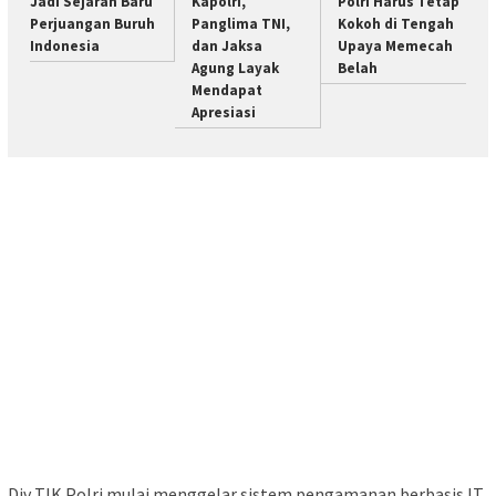
Jadi Sejarah Baru
Kapolri,
Polri Harus Tetap
Perjuangan Buruh
Panglima TNI,
Kokoh di Tengah
Indonesia
dan Jaksa
Upaya Memecah
Agung Layak
Belah
Mendapat
Apresiasi
Div TIK Polri mulai menggelar sistem pengamanan berbasis IT